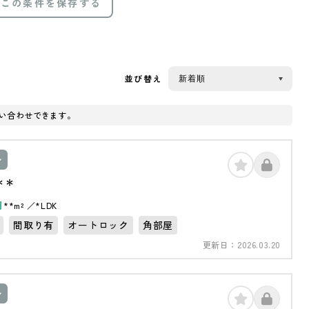
この条件を保存する
並び替え
い合わせできます。
ン
＊＊
円
**m²
*LDK
間取り有
オートロック
角部屋
更新日：
2026.03.20
ン