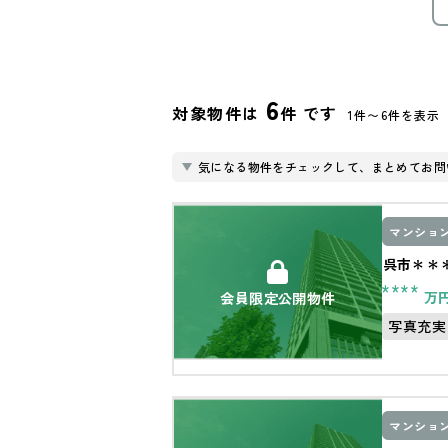
6
対象物件は
件 です
1件〜6件を表示
気になる物件をチェックして、まとめてお問
マンショ
呉市＊＊
****
万
会員限定公開物件
写真充実
マンショ