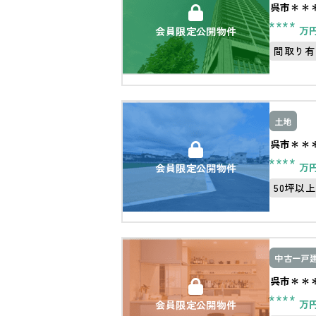
呉市＊＊
****
万
会員限定公開物件
間取り有
土地
呉市＊＊
****
万
会員限定公開物件
50坪以上
中古一戸
呉市＊＊
****
万
会員限定公開物件