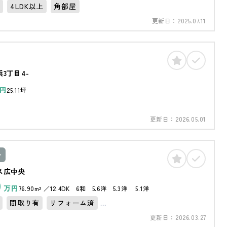
4LDK以上
角部屋
更新日：
2025.07.11
3丁目4-
円
25.11坪
更新日：
2026.05.01
ン
ス広中央
0
万円
76.90m²
12.4DK 6和 5.6洋 5.3洋 5.1洋
間取り有
リフォーム済
更新日：
2026.03.27
コニー
角部屋