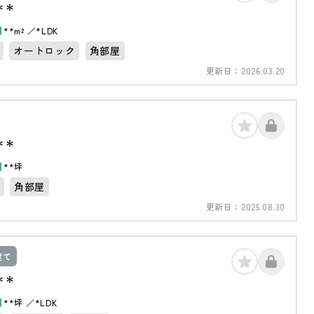
＊＊
円
**m²
*LDK
オートロック
角部屋
更新日：
2026.03.20
＊＊
円
**坪
角部屋
更新日：
2025.08.30
建て
＊＊
円
**坪
*LDK