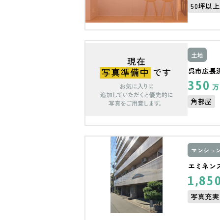
50坪以上
土地
呉市広長浜
350
万
角部屋
マンショ
エミネン
1,85
写真充実
南面バル