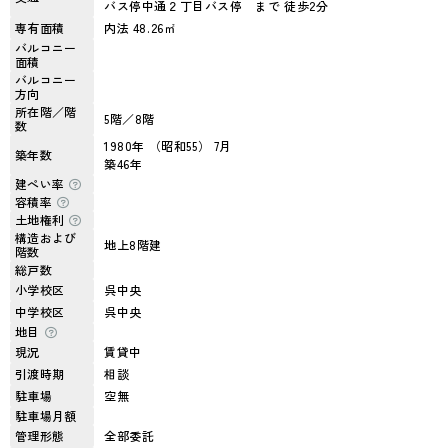
バス停中通２丁目バス停 まで 徒歩2分
専有面積
内法 48.26㎡
バルコニー
面積
バルコニー
方向
所在階／階
5階／8階
数
1980年 （昭和55） 7月
築年数
築46年
建ぺい率
容積率
土地権利
構造および
地上8階建
階数
総戸数
小学校区
呉中央
中学校区
呉中央
地目
現況
賃貸中
引渡時期
相談
駐車場
空無
駐車場月額
管理形態
全部委託