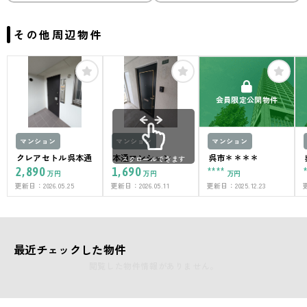
その他周辺物件
会員限定公開物件
マンション
マンション
マンション
クレアセトル呉本通
本通マンション
呉市＊＊＊＊
スクロールできます
2,890
1,690
****
万円
万円
万円
更新日：
2026.05.25
更新日：
2026.05.11
更新日：
2025.12.23
最近チェックした物件
閲覧した物件情報がありません。