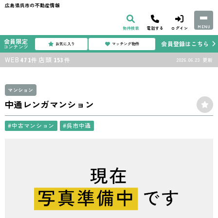
広島県呉市の不動産情報
MENU
物件検索
電話する
ログイン
会員限定
会員登録はこちら
お気に入り
マッチング物件
コンテンツ
WEB
店頭
件
件
2026.06.23
更新
471
153
マンション
中通レンガマンション
#中古マンション
#呉市中通