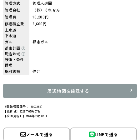
管理方式
管理人巡回
管理会社
（株）くれせん
管理費
10,200円
修繕積立費
3,600円
上水道
下水道
ガス
都市ガス
都市計画
用途地域
設備・条件
備考
取引態様
仲介
周辺地図を確認する
（弊社管理番号： 5000253）
【更新日】2026年05月07日
【次回更新日】2026年09月07日
メールで送る
LINEで送る