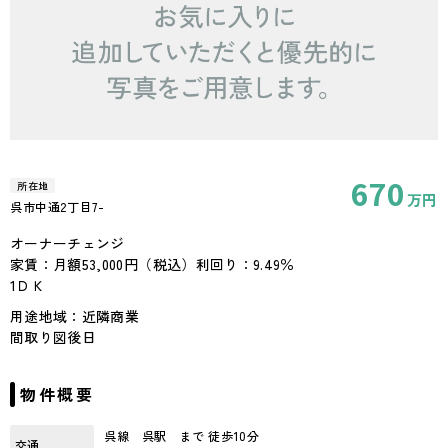
670
所在地
万円
呉市中通2丁目7-
48.26m²
オーナーチェンジ
家賃：月額53,000円（税込）利回り：9.49％
1ＤＫ
用途地域：近隣商業
間取り図後日
物件概要
呉線 呉駅 まで 徒歩10分
交通