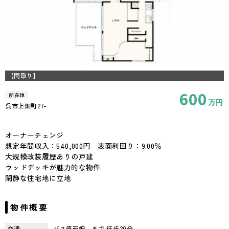
【間取り】
600
所在地
万円
呉市上畑町27-
39.47坪
2LDK
オーナーチェンジ
想定年間収入：540,000円 表面利回り：9.00％
大規模改装履歴ありの戸建
ウッドデッキが魅力的な物件
閑静な住宅地に立地
物件概要
交通
バス停西畑 まで 徒歩20分