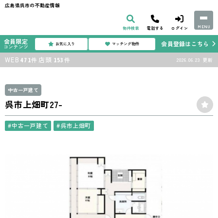
広島県呉市の不動産情報
MENU
物件検索
電話する
ログイン
会員限定
会員登録はこちら
お気に入り
マッチング物件
コンテンツ
WEB
店頭
件
件
2026.06.23
更新
471
153
中古一戸建て
呉市上畑町27-
#中古一戸建て
#呉市上畑町