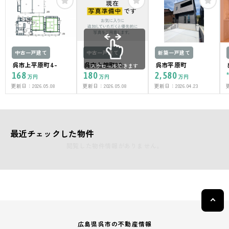
中古一戸建て
中古一戸建て
新築一戸建て
呉市上平原町4-
呉市上畑町30-
呉市平原町
スクロールできます
168
180
2,580
万円
万円
万円
更新日：
2026.05.08
更新日：
2026.05.08
更新日：
2026.04.23
最近チェックした物件
閲覧した物件情報がありません。
広島県呉市の不動産情報