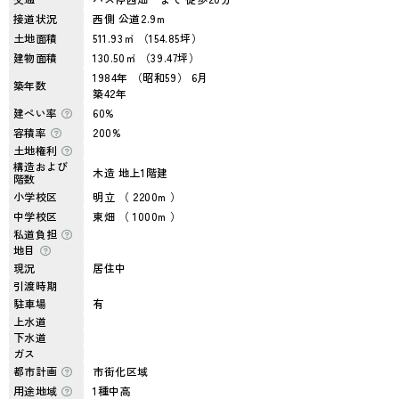
接道状況
西側 公道2.9m
土地面積
511.93㎡ （154.85坪）
建物面積
130.50㎡ （39.47坪）
1984年 （昭和59） 6月
築年数
築42年
建ぺい率
60%
容積率
200%
土地権利
構造および
木造 地上1階建
階数
小学校区
明立 （ 2200m ）
中学校区
東畑 （ 1000m ）
私道負担
地目
現況
居住中
引渡時期
駐車場
有
上水道
下水道
ガス
都市計画
市街化区域
用途地域
1種中高