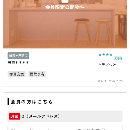
会員限定公開物件
****
新築一戸建て
万円
呉市＊＊＊＊
**坪
*LDK
写真充実
間取り有
更新日：
2026.05.25
会員の方はこちら
ID（メールアドレス）
必須