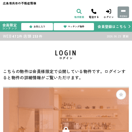
広島県呉市の不動産情報
MENU
物件検索
電話する
ログイン
会員限定
会員登録はこちら
お気に入り
マッチング物件
コンテンツ
WEB
店頭
件
件
2026.06.23
更新
471
153
LOGIN
ログイン
こちらの物件は会員様限定で公開している物件です。ログインす
ると物件の詳細情報がご覧いただけます。