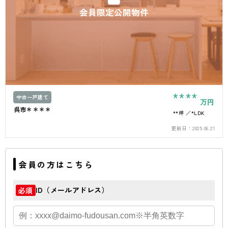
会員限定公開物件
****
中古一戸建て
万円
呉市＊＊＊＊
**坪
*LDK
更新日：
2025.06.21
会員の方はこちら
ID（メールアドレス）
必須