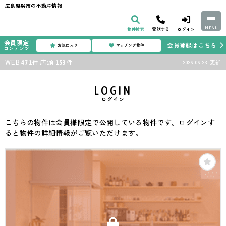
広島県呉市の不動産情報
MENU
物件検索
電話する
ログイン
会員限定
会員登録はこちら
お気に入り
マッチング物件
コンテンツ
WEB
店頭
件
件
2026.06.23
更新
471
153
LOGIN
ログイン
こちらの物件は会員様限定で公開している物件です。ログインす
ると物件の詳細情報がご覧いただけます。