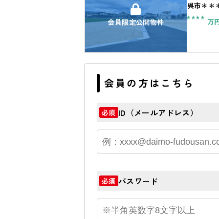
呉市＊＊
****
万
会員限定公開物件
会員の方はこちら
ID（メールアドレス）
必須
パスワード
必須