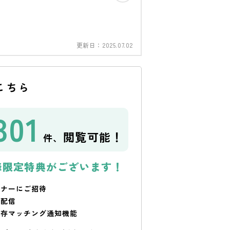
更新日：
2025.07.02
こちら
301
閲覧可能！
件、
様限定特典がございます！
ミナーにご招待
で配信
保存マッチング通知機能