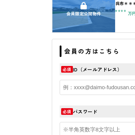
呉市＊＊
****
万
会員限定公開物件
会員の方はこちら
ID（メールアドレス）
必須
パスワード
必須