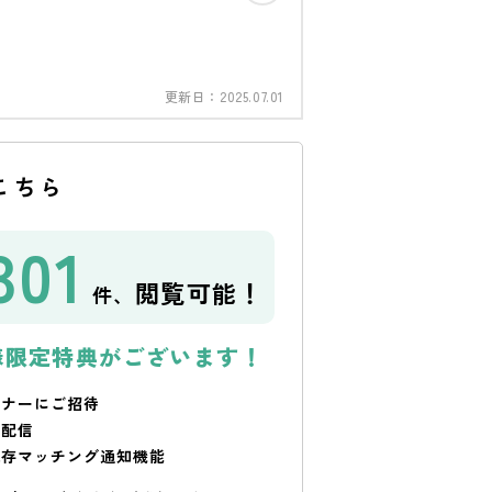
更新日：
2025.07.01
こちら
301
閲覧可能！
件、
様限定特典がございます！
ミナーにご招待
で配信
保存マッチング通知機能