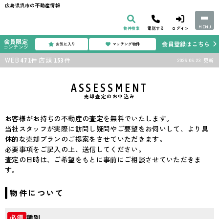
広島県呉市の不動産情報
MENU
物件検索
電話する
ログイン
会員限定
会員登録はこちら
お気に入り
マッチング物件
コンテンツ
WEB
店頭
件
件
2026.06.23
更新
471
153
ASSESSMENT
売却査定のお申込み
お客様がお持ちの不動産の査定を無料でいたします。
当社スタッフが実際に訪問し疑問やご要望をお伺いして、より具
体的な売却プランのご提案をさせていただきます。
必要事項をご記入の上、送信してください。
査定の日時は、ご希望をもとに事前にご相談させていただきま
す。
物件について
種別
必須