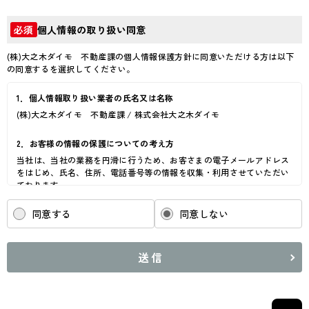
個人情報の取り扱い同意
必須
(株)大之木ダイモ 不動産課の個人情報保護方針に同意いただける方は以下
の同意するを選択してください。
1．個人情報取り扱い業者の氏名又は名称
(株)大之木ダイモ 不動産課 / 株式会社大之木ダイモ
2．お客様の情報の保護についての考え方
当社は、当社の業務を円滑に行うため、お客さまの電子メールアドレス
をはじめ、氏名、住所、電話番号等の情報を収集・利用させていただい
ております。
当社は、これらのお客さまの個人情報（以下「お客さま情報」といいま
す。）の適正な保護を重大な責務と認識し、この責務を果たすために、
同意する
同意しない
次の方針の下でお客さま情報を取り扱います。
(1) お客さま情報に適用される個人情報の保護に関する法律その他の関
係法令を遵守し、適切に取り扱います。また、適宜取扱いの改善に努め
送信
ます。
(2) お客さま情報の取扱いに関する規程を明確にし、従業者に周知徹底
します。また、取引先等に対しても適切にお客さま情報を取り扱うよう
に要請します。