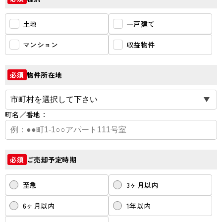
土地
一戸建て
マンション
収益物件
物件所在地
必須
町名／番地：
ご売却予定時期
必須
至急
3ヶ月以内
6ヶ月以内
1年以内