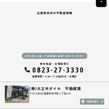
(3) お客さま情報の収集に際しては、利用目的を特定して通知または公
表し、その利用目的にしたがってお客さま情報を取り扱います。
(4) お客さま情報の漏洩、紛失、改ざん等を防止するために必要な 対策
広島県呉市の不動産情報
を講じて適切な管理を行います。
(5) 保有するお客さま情報について、お客さま本人からの開示、訂正、
削除、利用停止の依頼を所定の窓口でお受けして、誠意をもって対応い
たします。
具体的には、以下の内容に従ってお客さま情報の取り扱いをいたしま
す。
3．お客様の情報の利用目的
HPを見たと言ってお気軽にお問い合わせください
当社は、不動産についてのサービスをお客さまにご利用いただくにあた
り、各種の申込みの受付、訪問、提案、見積、各種の工事やサービス提
無料相談・お電話窓口
供等の機会に、当社が直接あるいは協力会社又は業務委託先等を通じ
0823-27-3330
て、お客さまの個人情報（お客さまの電子メールアドレス、氏名、住
所、電話番号等）を取得いたしますが、これらの個人情報は下記の目的
営業時間：9:00〜17:00
定休日：水曜日
に利用させていただきます。
(1) 不動産についてのサービスの提供
(株)大之木ダイモ 不動産課
(2) 不動産についてのサービスのアフターサービスの提供
〒737-8503広島県呉市中央３丁目8-21
(3) 不動産についてのサービスのお知らせ・ＰＲ、調査・データ集積、
研究開発
地図を開く
(4) ウェブサイトシステム管理会社（以下「サイト管理会社」といいま
す。）への提供。