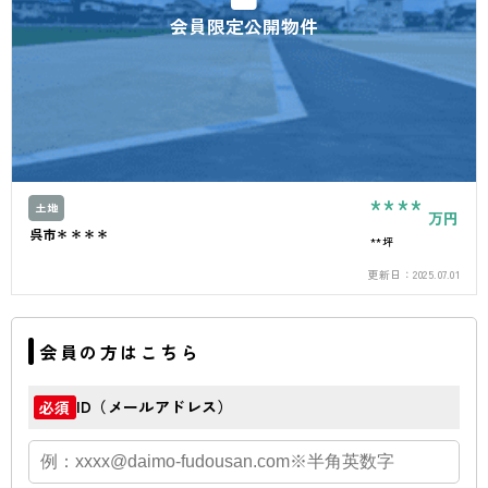
会員限定公開物件
****
土地
万円
呉市＊＊＊＊
**坪
更新日：
2025.07.01
会員の方はこちら
ID（メールアドレス）
必須