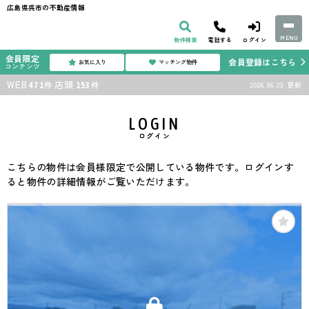
広島県呉市の不動産情報
MENU
物件検索
電話する
ログイン
会員限定
会員登録はこちら
お気に入り
マッチング物件
コンテンツ
WEB
店頭
件
件
2026.06.23
更新
471
153
LOGIN
ログイン
こちらの物件は会員様限定で公開している物件です。ログインす
ると物件の詳細情報がご覧いただけます。